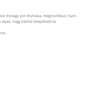
üst és/vagy por elszívása, megtisztítása ( 5µm-
 olyan, hogy bárhol telepíthető és
sre.