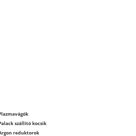
Plazmavágók
Palack szállító kocsik
Argon reduktorok