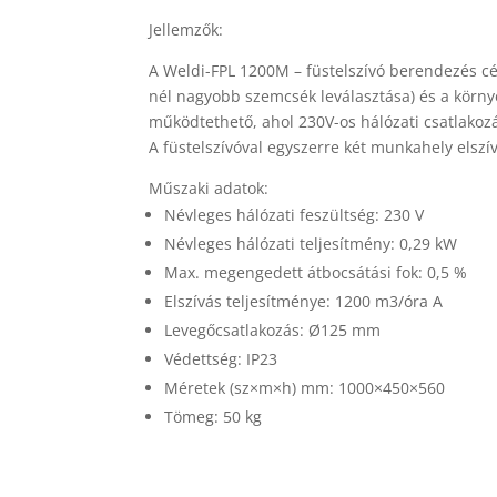
Jellemzők:
A Weldi-FPL 1200M – füstelszívó berendezés cél
nél nagyobb szemcsék leválasztása) és a körny
működtethető, ahol 230V-os hálózati csatlakozá
A füstelszívóval egyszerre két munkahely elszí
Műszaki adatok:
Névleges hálózati feszültség: 230 V
Névleges hálózati teljesítmény: 0,29 kW
Max. megengedett átbocsátási fok: 0,5 %
Elszívás teljesítménye: 1200 m3/óra A
Levegőcsatlakozás: Ø125 mm
Védettség: IP23
Méretek (sz×m×h) mm: 1000×450×560
Tömeg: 50 kg