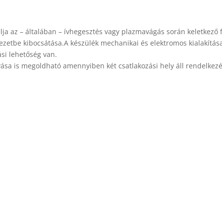
ja az – általában – ívhegesztés vagy plazmavágás során keletkező f
ezetbe kibocsátása.A készülék mechanikai és elektromos kialakítása
si lehetőség van.
vása is megoldható amennyiben két csatlakozási hely áll rendelkezé