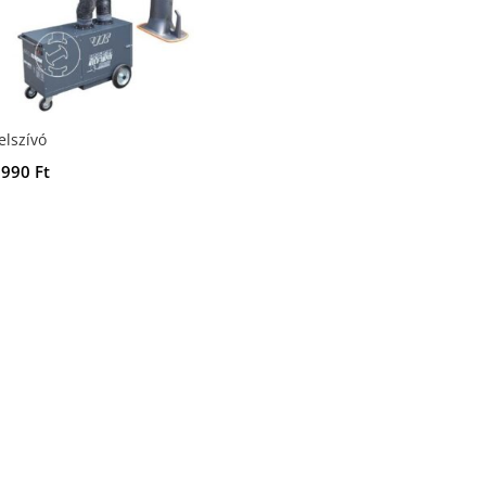
elszívó
 990
Ft