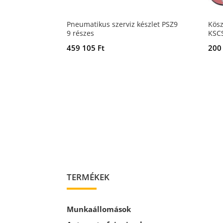
Pneumatikus szerviz készlet PSZ9
Kösz
9 részes
KSCS
459 105
Ft
200
TERMÉKEK
Munkaállomások