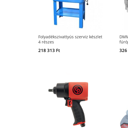
Folyadékszivattyús szerviz készlet
DMM
4 részes
fúró
218 313
Ft
326