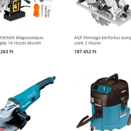
3050iK Mágnestalpas
AGP Fémvágó körfűrész komp
gép 14 részes készlet
szett 2 részes
 263
Ft
187 452
Ft