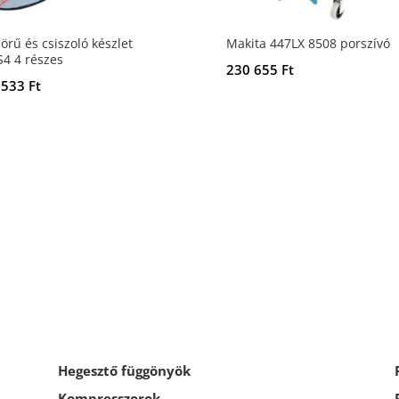
örű és csiszoló készlet
Makita 447LX 8508 porszívó
4 4 részes
230 655
Ft
 533
Ft
Hegesztő függönyök
Kompresszorok