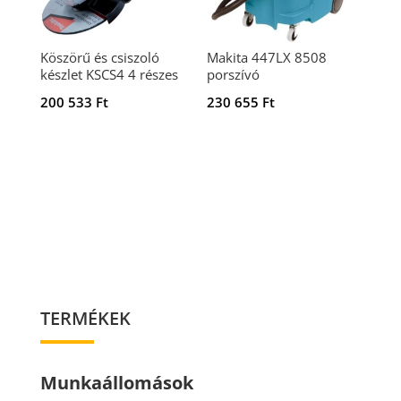
Köszörű és csiszoló
Makita 447LX 8508
készlet KSCS4 4 részes
porszívó
200 533
Ft
230 655
Ft
TERMÉKEK
Munkaállomások