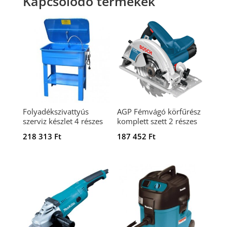
Kapcsolódó termékek
Folyadékszivattyús
AGP Fémvágó körfűrész
szerviz készlet 4 részes
komplett szett 2 részes
218 313
Ft
187 452
Ft