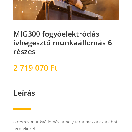
MIG300 fogyóelektródás
ívhegesztő munkaállomás 6
részes
2 719 070
Ft
Leírás
6 részes munkaállomás, amely tartalmazza az alábbi
termékeket: