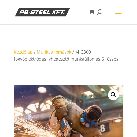
Kezdőlap
/
Munkaállomások
/ MIG300
fogyóelektródás ívhegesztő munkaállomás 6 részes