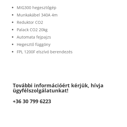
MIG300 hegesztőgép
Munkakábel 340A 4m
Reduktor CO2
Palack CO2 20kg
Automata fejpajzs
Hegesztő függöny
FPL 1200F elszívó berendezés
További információért kérjük, hívja
ügyfélszolgálatunkat!
+36 30 799 6223