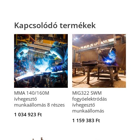
Kapcsolódó termékek
MMA 140/160M
MIG322 SWM
ívhegesztő
fogyóelektródás
munkaállomás 8 részes
ívhegesztő
munkaállomás
1 034 923
Ft
1 159 383
Ft