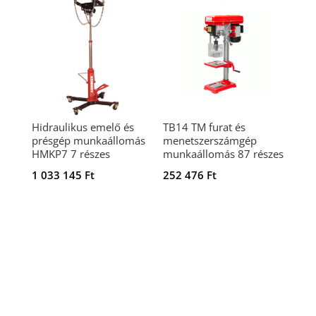
Hidraulikus emelő és
TB14 TM furat és
présgép munkaállomás
menetszerszámgép
HMKP7 7 részes
munkaállomás 87 részes
1 033 145
Ft
252 476
Ft