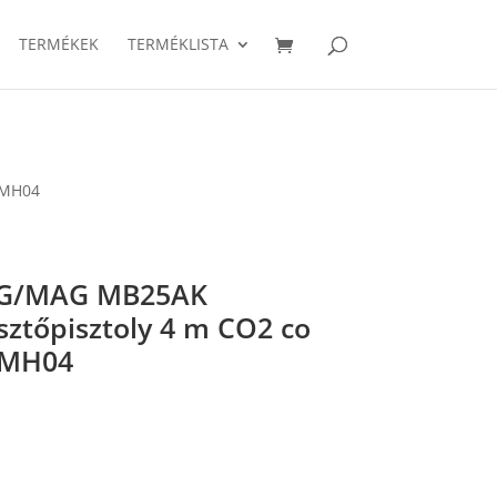
TERMÉKEK
TERMÉKLISTA
-MH04
IG/MAG MB25AK
ztőpisztoly 4 m CO2 co
-MH04