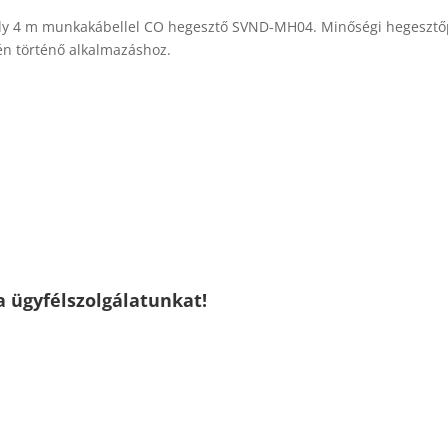
 4 m munkakábellel CO hegesztő SVND-MH04. Minőségi hegesztőpis
tén történő alkalmazáshoz.
a ügyfélszolgálatunkat!