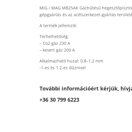
MIG / MAG MB25AK Gázhűtésű hegesztőpisztoly
gépgyártás és az acélszerkezet-gyártás terüle
A termék jellemzői:
Terhelhetőség:
– Co2 gáz 230 A
– kevert gáz 200 A
Alkalmazható huzal: 0.8–1.2 mm
-1-es és 1.2-es dűznivel
További információért kérjük, hívj
+36 30 799 6223