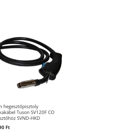
n hegesztőpisztoly
akábel Tuson SV120F CO
sztőhöz SVND-HKD
990
Ft