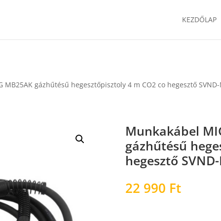
KEZDŐLAP
 MB25AK gázhűtésű hegesztőpisztoly 4 m CO2 co hegesztő SVND
Munkakábel M
gázhűtésű heges
hegesztő SVND
22 990
Ft