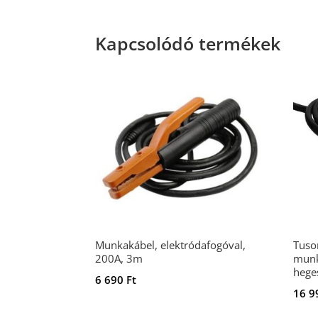
Kapcsolódó termékek
Munkakábel, elektródafogóval,
Tuso
200A, 3m
munk
hege
6 690
Ft
16 