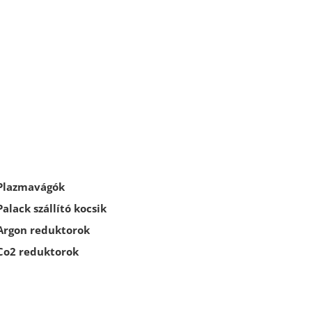
Plazmavágók
Palack szállító kocsik
Argon reduktorok
Co2 reduktorok