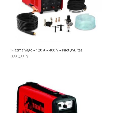
Plazma vágó – 120 A – 400 V – Pilot gyújtás
383 435
Ft