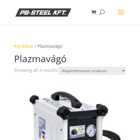
Kezdőlap
/ Plazmavágó
Plazmavágó
Showing all 3 results