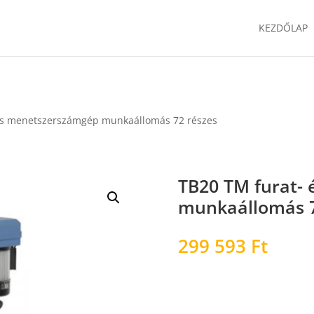
KEZDŐLAP
 és menetszerszámgép munkaállomás 72 részes
TB20 TM furat-
munkaállomás 7
299 593
Ft