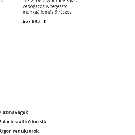
ás
TIG 210PM wolframszálas
védőgázos ívhegesztő
munkaállomás 6 részes
667 893
Ft
Plazmavágók
Palack szállító kocsik
Argon reduktorok