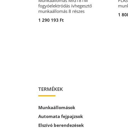
Munkaállomás MIG181M
PLAS
fogyóelektródás ívhegesztő
munk
munkaállomás 8 részes
1 80
1 290 193
Ft
TERMÉKEK
Munkaállomások
Automata fejpajzsok
Elszívó berendezések