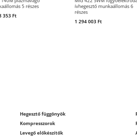
 140M plazmavágó
MÍG 422 SWM fogyóelektród
aállomás 5 részes
ívhegesztő munkaállomás 6
részes
8 353
Ft
1 294 003
Ft
Hegesztő függönyök
Kompresszorok
Levegő előkészítők