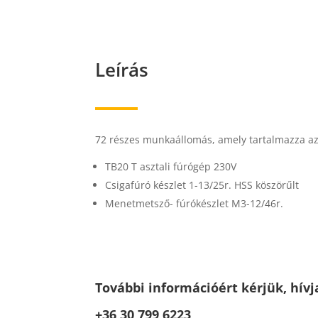
Leírás
72 részes munkaállomás, amely tartalmazza az
TB20 T asztali fúrógép 230V
Csigafúró készlet 1-13/25r. HSS köszörűlt
Menetmetsző- fúrókészlet M3-12/46r.
További információért kérjük, hívj
+36 30 799 6223