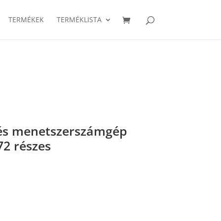
TERMÉKEK
TERMÉKLISTA
 és menetszerszámgép
2 részes