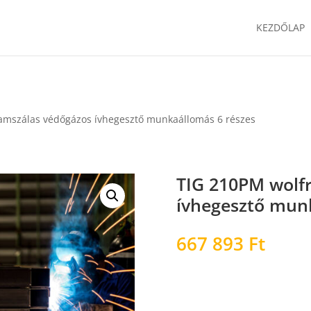
KEZDŐLAP
amszálas védőgázos ívhegesztő munkaállomás 6 részes
TIG 210PM wolf
ívhegesztő mun
667 893
Ft