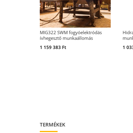
MIG322 SWM fogyóelektródás
Hidr
ívhegesztő munkaállomás
munk
1 159 383
Ft
1 03
TERMÉKEK