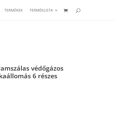
TERMÉKEK
TERMÉKLISTA
ramszálas védőgázos
kaállomás 6 részes