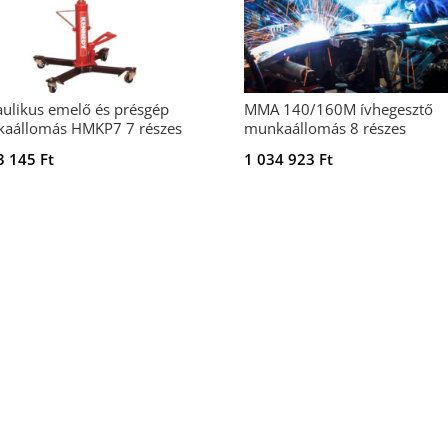
aulikus emelő és présgép
MMA 140/160M ívhegesztő
aállomás HMKP7 7 részes
munkaállomás 8 részes
3 145
Ft
1 034 923
Ft