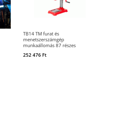
TB14 TM furat és
menetszerszámgép
munkaállomás 87 részes
252 476
Ft