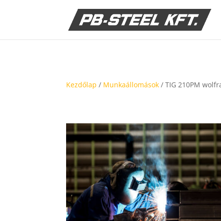
Kezdőlap
/
Munkaállomások
/ TIG 210PM wolfr