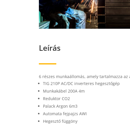
Leírás
6 részes munkaállomás, amely tartalmazza az 
TIG 210P AC/DC inverteres hegesztőgép
Munkakábel 200A 4m
Reduktor CO2
Palack Argon 6m3
Automata fejpajzs AWI
Hegesztő függöny